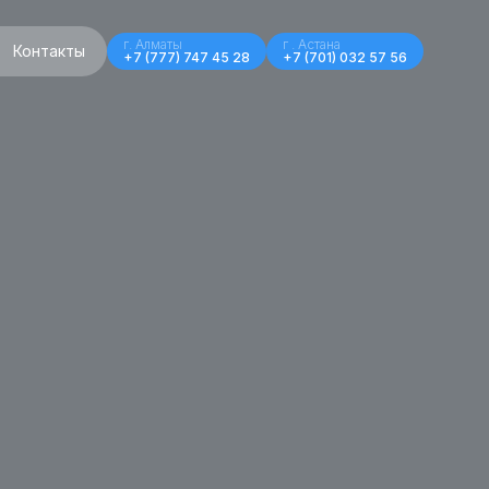
г. Алматы
г . Астана
Контакты
+7 (777) 747 45 28
+7 (701) 032 57 56