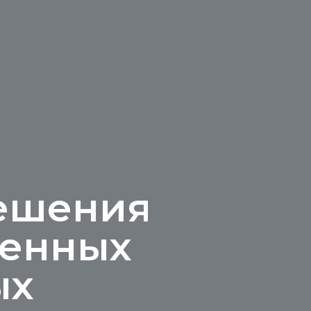
ешения
венных
ых