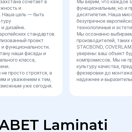
захстана сочетает в
Мы верим, что каждое з
ежность и
функциональным, но и п
. Наша цель — быть
десятилетия. Наша мис
ьтуру
безупречное европейско
 и дизайне.
технологичные и эстети
вропейских стандартов
Мы осознанно выбираем
ализованный проект
производителей, таких
 и функциональности.
STACBOND, COVERLAM, 
стану наши фасады и
уверены: ваш объект бу
льного класса,
компромиссов. Мы не п
ени.
культуру качества, пред
 не просто строятся, а
фрезеровки до монтажа
ям и уважением к тем,
надежнее и выразительн
возможным уже сегодня.
ABET Laminati