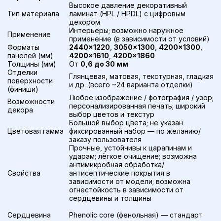
Высокое давление декоративный
Тип материала
ламинат (HPL / HPDL) с цифровым
декором
Интерьеры; возможно наружное
Применение
применение (в зависимости от условий)
Форматы
2440×1220
,
3050×1300
,
4200×1300
,
панелей (мм)
4200×1610
,
4200×1860
Толщины (мм)
От
0,6 до 30 мм
Отделки
Глянцевая, матовая, текстурная, гладкая
поверхности
и др. (всего ~24 варианта отделки)
(финиши)
Любое изображение / фотография / узор;
Возможности
персонализированная печать; широкий
декора
выбор цветов и текстур
Большой выбор цвета; не указан
Цветовая гамма
фиксированный набор — по желанию/
заказу пользователя
Прочные, устойчивы к царапинам и
ударам; лёгкое очищение; возможна
антимикробная обработка/
Свойства
антисептические покрытия в
зависимости от модели; возможна
огнестойкость в зависимости от
сердцевины и толщины
Сердцевина
Phenolic core (фенольная) — стандарт