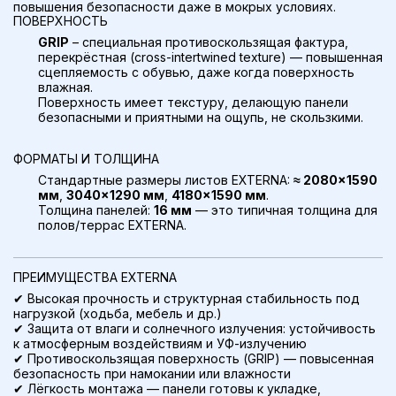
повышения безопасности даже в мокрых условиях.
ПОВЕРХНОСТЬ
GRIP
– специальная противоскользящая фактура,
перекрёстная (cross-intertwined texture) — повышенная
сцепляемость с обувью, даже когда поверхность
влажная.
Поверхность имеет текстуру, делающую панели
безопасными и приятными на ощупь, не скользкими.
ФОРМАТЫ И ТОЛЩИНА
Стандартные размеры листов EXTERNA:
≈ 2080×1590
мм
,
3040×1290 мм
,
4180×1590 мм
.
Толщина панелей:
16 мм
— это типичная толщина для
полов/террас EXTERNA.
ПРЕИМУЩЕСТВА EXTERNA
✔ Высокая прочность и структурная стабильность под
нагрузкой (ходьба, мебель и др.)
✔ Защита от влаги и солнечного излучения: устойчивость
к атмосферным воздействиям и УФ-излучению
✔ Противоскользящая поверхность (GRIP) — повысенная
безопасность при намокании или влажности
✔ Лёгкость монтажа — панели готовы к укладке,