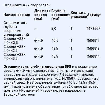
Ограничитель и сверла SFS
Диаметр
Глубина
Кол-во в
Наименование
сверла
сверления
Артикул
упаковке
(мм)
(мм)
Ограничитель
глубины
–
5,0
1
1478567
сверления
универсальный
Сверло HSS-
Ø 4,9
40,5
1
1586911
4,9×40,5
Сверло HSS-
Ø 4,9
42,5
1
1586913
4,9×42,5
Сверло HSS-
Ø 4,9
45,5
1
1586914
4,9×45,5
Ограничитель глубины сверления SFS
и специальные
сверла Ø 4,9 мм позволяют выполнять точные глухие
отверстия для скрытых креплений фасадных панелей.
Универсальный ограничитель (код 1478567) совместим с
серией сверл HSS различной глубины (40,5 / 42,5 / 45,5
мм). Такой комплект обеспечивает стабильное качество
монтажа HPL панелей и гарантирует надёжность
фасадной системы.