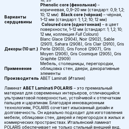
Phenolic core (фенольная)
–
коричневая, 0,9–20 мм (стандарт: 0,9; 1,2;
10; 12 мм)
Black core (чёрная)
– чёрная,
Варианты
1–12 мм (стандарт: 1; 1,2; 10; 12 мм)
сердцевины
Coloured core (однотонная)
– в цвет
поверхности, 1–12 мм (стандарт: 1; 1,2; 10;
12 мм, коллекция
Full Colours
)
Blanc Glace (2904), Noir (2902), Sable
(2901), Sahara (2908), Gris Clair (2910), Gris
Декоры (10 шт.)
Perle (2903), Gris Foncé (2907), Gris
Moyen (2906), Gris Cosmique (2905), Gris
Graphite (2909)
Мебель, столешницы, перегородки,
Применение
облицовка стен, двери, декоративные
элементы
Производитель
ABET Laminati (Италия)
Ламинат
ABET Laminati POLARIS
– это премиальный
материал для современных интерьеров, отличающийся
ультраматовой поверхностью, устойчивой к отпечаткам
пальцев и царапинам. Благодаря инновационным
технологиям, POLARIS сочетает изысканный дизайн и
долговечность. Он идеально подходит для изготовления
мебели, облицовки стен, дверей и перегородок в жилых и
коммерческих пространствах. Итальянский ламинат
POLARIS обеспечивает не только стильный внешний вид,