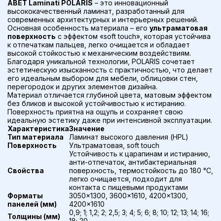
ABET Laminati POLARIS
– это инновационный
высококачественный ламинат, разработанный для
современных архитектурных и интерьерных решений.
Основная особенность материала – его
ультраматовая
поверхность
с эффектом «soft touch», которая устойчива
к отпечаткам пальцев, легко очищается и обладает
высокой стойкостью к механическим воздействиям.
Благодаря уникальной технологии, POLARIS сочетает
эстетическую изысканность с практичностью, что делает
его идеальным выбором для мебели, облицовки стен,
перегородок и других элементов дизайна.
Материал отличается глубиной цвета, матовым эффектом
без бликов и высокой устойчивостью к истиранию.
Поверхность приятна на ощупь и сохраняет свою
идеальную эстетику даже при интенсивной эксплуатации.
Характеристика
Значение
Тип материала
Ламинат высокого давления (HPL)
Поверхность
Ультраматовая, soft touch
Устойчивость к царапинам и истиранию,
анти-отпечаток, антибактериальная
Свойства
поверхность, термостойкость до 180 °C,
легко очищается, подходит для
контакта с пищевыми продуктами
Форматы
3050×1300, 3600×1610, 4200×1300,
панелей (мм)
4200×1610
0,9; 1; 1,2; 2; 2,5; 3; 4; 5; 6; 8; 10; 12; 13; 14; 16;
Толщины (мм)
18; 20